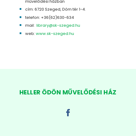
művelődési házban
cím: 6720 Szeged, Dóm tér 1-4.
telefon: +36(62)630-634
mail:
library@sk-szeged.hu
web:
www.sk-szeged.hu
HELLER ÖDÖN MŰVELŐDÉSI HÁZ