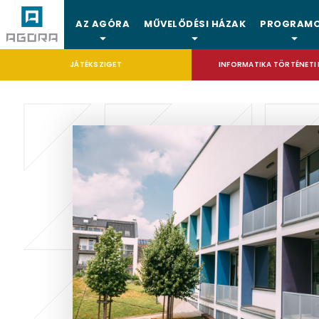
AZ AGÓRA
MŰVELŐDÉSI HÁZAK
PROGRAM
JÁTÉKSZIGET
INFORMATIKA TÖRTÉNETI 