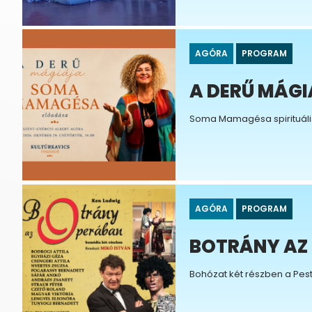
AGÓRA
PROGRAM
A DERŰ MÁG
Soma Mamagésa spirituáli
AGÓRA
PROGRAM
BOTRÁNY AZ
Bohózat két részben a Pes