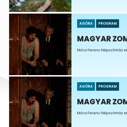
AGÓRA
PROGRAM
MAGYAR ZOMB
Móra Ferenc Népszínház e
AGÓRA
PROGRAM
MAGYAR ZOMB
Móra Ferenc Népszínház e