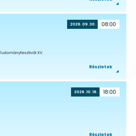
08:00
2026
09
30
 Tudományfesztivál XV.
Részletek
18:00
2026
10
16
Részletek