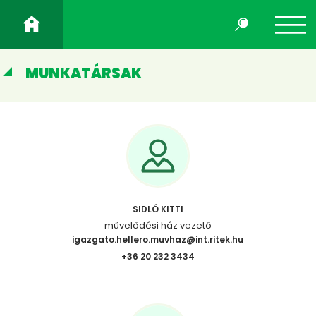
MUNKATÁRSAK
SIDLÓ KITTI
művelődési ház vezető
igazgato.hellero.muvhaz@int.ritek.hu
+36 20 232 3434