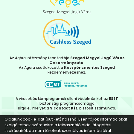
Az Agóra intézmény fenntartója
Szeged Megyei Jogú Város
Önkormányzata
.
Az Agóra csatlakozott a
Készpénzmentes Szeged
kezdeményezéshez.
A vírusok és kémprogramok elleni védelmünket az
ESET
biztonsági programcsomagja
látja el, melyet a
Sicontact Kft.
biztosít számunkra.
Oldalunk cookie-kat (sütiket) használ.Ezen fájlok információkat
szolgáltatnak számunkra a felhasználó oldallátogatási
szokásairól, de nem tárolnak személyes információkat.