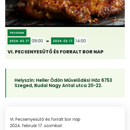
PROGRAM
09:00
14:00
2024
02
17
2024
02
17
VI. PECSENYESÜTŐ ÉS FORRALT BOR NAP
Helyszín:
Heller Ödön Művelődési Ház 6753
Szeged, Budai Nagy Antal utca 20-22.
VI. Pecsenyesütő és forralt bor nap
2024. február 17. szombat