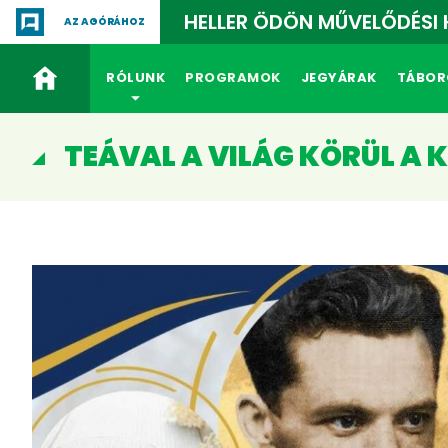
HELLER ÖDÖN MŰVELŐDÉSI
AZ AGÓRÁHOZ
RÓLUNK
PROGRAMOK
JEGYÁRAK
TÁBOR
TEÁVAL A VILÁG KÖRÜL A