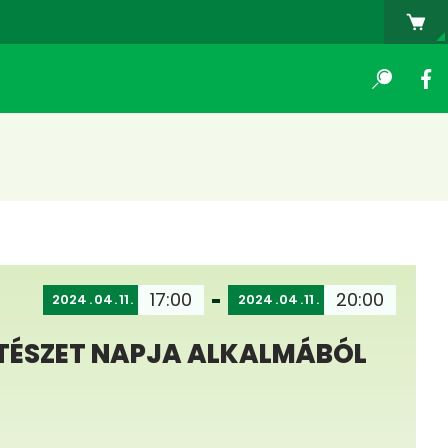
17:00
20:00
2024
04
11
2024
04
11
LTÉSZET NAPJA ALKALMÁBÓL