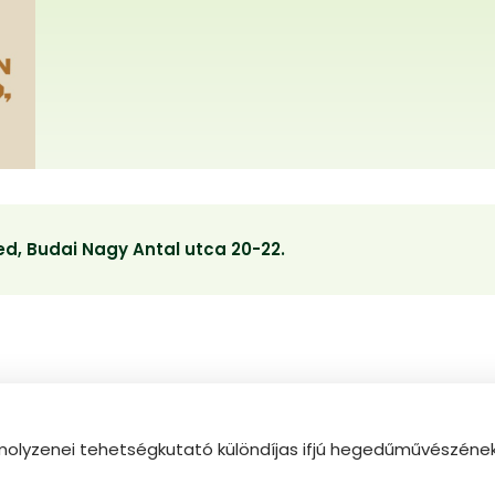
d, Budai Nagy Antal utca 20-22.
molyzenei tehetségkutató különdíjas ifjú hegedűművészének 