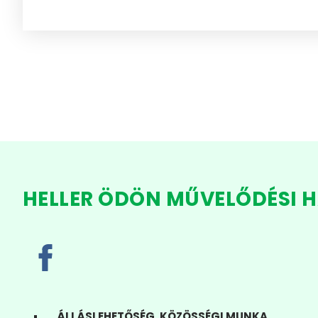
HELLER ÖDÖN MŰVELŐDÉSI 
ÁLLÁSLEHETŐSÉG, KÖZÖSSÉGI MUNKA