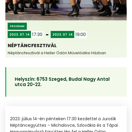
PROGRAM
17:30
19:00
2023
07
14
2023
07
14
NÉPTÁNCFESZTIVÁL
Néptáncfesztivál a Heller Ödön Művelődési Házban
Helyszín:
6753 Szeged, Budai Nagy Antal
utca 20-22.
2023. július 14-én pénteken 17:30 kezdettel a Jurošík
Néptáncegyüttes – Michalovce, Szlovákia és a Tápai
Hagyományőrző Együttes lép fel a Heller Ödön