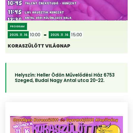
PROGRAM
10:00
15:00
2025
11
16
2025
11
16
KORASZÜLÖTT VILÁGNAP
Helyszín:
Heller Ödön Művelődési Ház 6753
Szeged, Budai Nagy Antal utca 20-22.