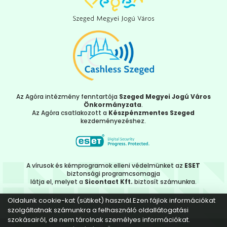
Az Agóra intézmény fenntartója
Szeged Megyei Jogú Város
Önkormányzata
.
Az Agóra csatlakozott a
Készpénzmentes Szeged
kezdeményezéshez.
A vírusok és kémprogramok elleni védelmünket az
ESET
biztonsági programcsomagja
látja el, melyet a
Sicontact Kft.
biztosít számunkra.
Oldalunk cookie-kat (sütiket) használ.Ezen fájlok információkat
szolgáltatnak számunkra a felhasználó oldallátogatási
szokásairól, de nem tárolnak személyes információkat.