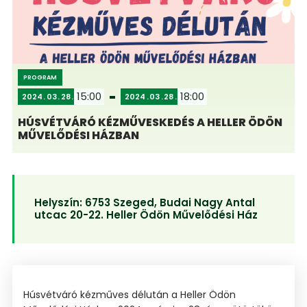
PROGRAM
15:00
18:00
2024
03
28
2024
03
28
HÚSVÉTVÁRÓ KÉZMŰVESKEDÉS A HELLER ÖDÖN
MŰVELŐDÉSI HÁZBAN
Helyszín:
6753 Szeged, Budai Nagy Antal
utcac 20-22. Heller Ödön Művelődési Ház
Húsvétváró kézműves délután a Heller Ödön