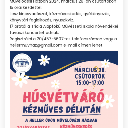
Művelődési Házban 2024. március 28-án csütörtökön
15 órai kezdettel.
Lesz kincsvadászat, kézműveskedés, gyékényezés,
könyvtári foglalkozás, nyuszikvíz.
17 órától a Triola Alapfokú Művészeti Iskola növendékei
tavaszi koncertet adnak.
Regisztrálni a 20/457-5607-es telefonszámon vagy a
hellermuvhaz@gmail.com e-mail címen lehet.