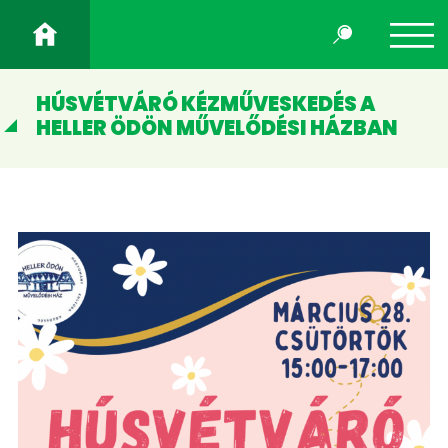
HÚSVÉTVÁRÓ KÉZMŰVESKEDÉS A
HELLER ÖDÖN MŰVELŐDÉSI HÁZBAN