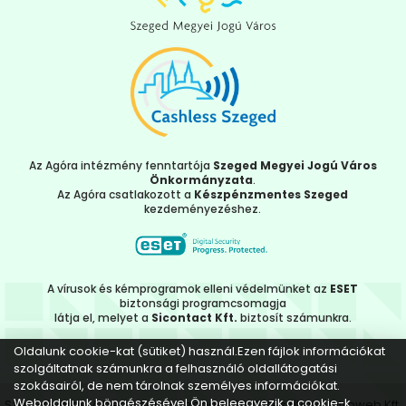
Az Agóra intézmény fenntartója
Szeged Megyei Jogú Város
Önkormányzata
.
Az Agóra csatlakozott a
Készpénzmentes Szeged
kezdeményezéshez.
A vírusok és kémprogramok elleni védelmünket az
ESET
biztonsági programcsomagja
látja el, melyet a
Sicontact Kft.
biztosít számunkra.
Oldalunk cookie-kat (sütiket) használ.Ezen fájlok információkat
szolgáltatnak számunkra a felhasználó oldallátogatási
szokásairól, de nem tárolnak személyes információkat.
Weboldalunk böngészésével Ön beleegyezik a cookie-k
Szent-Györgyi Albert Agóra - Szeged | 2022 Készítette:
Introweb Kft.