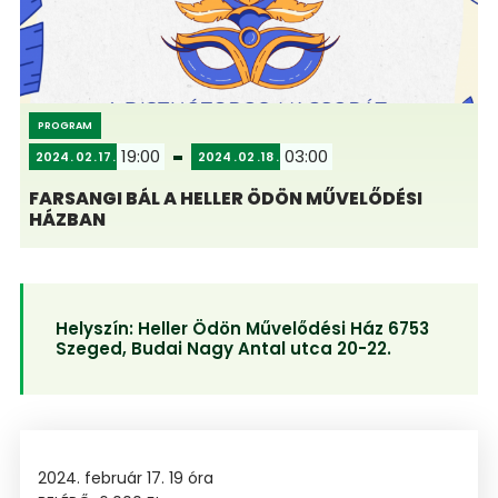
PROGRAM
19:00
03:00
2024
02
17
2024
02
18
FARSANGI BÁL A HELLER ÖDÖN MŰVELŐDÉSI
HÁZBAN
Helyszín:
Heller Ödön Művelődési Ház 6753
Szeged, Budai Nagy Antal utca 20-22.
2024. február 17. 19 óra