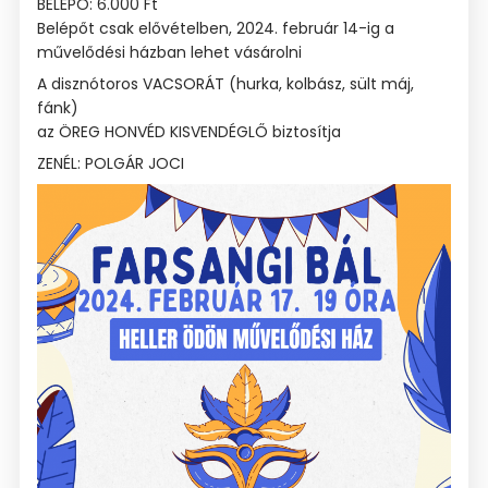
BELÉPŐ: 6.000 Ft
Belépőt csak elővételben, 2024. február 14-ig a
művelődési házban lehet vásárolni
A disznótoros VACSORÁT (hurka, kolbász, sült máj,
fánk)
az ÖREG HONVÉD KISVENDÉGLŐ biztosítja
ZENÉL: POLGÁR JOCI