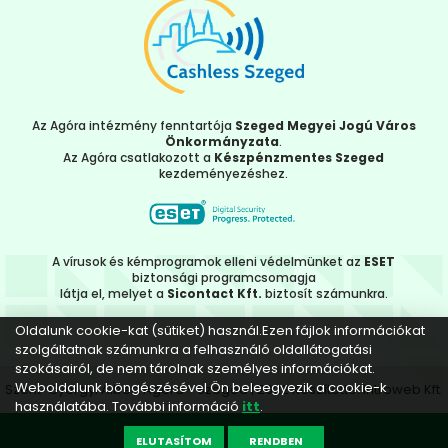
Az Agóra intézmény fenntartója
Szeged Megyei Jogú Város
Önkormányzata
.
Az Agóra csatlakozott a
Készpénzmentes Szeged
kezdeményezéshez.
A vírusok és kémprogramok elleni védelmünket az
ESET
biztonsági programcsomagja
látja el, melyet a
Sicontact Kft.
biztosít számunkra.
Oldalunk cookie-kat (sütiket) használ.Ezen fájlok információkat
szolgáltatnak számunkra a felhasználó oldallátogatási
szokásairól, de nem tárolnak személyes információkat.
Weboldalunk böngészésével Ön beleegyezik a cookie-k
Szent-Györgyi Albert Agóra - Szeged | 2022 Készítette:
Introweb Kft.
használatába. További információ
itt
.
ELUTASÍTOM
RENDBEN