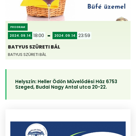
PROGRAM
18:00
23:59
2024
09
14
2024
09
14
BATYUS SZÜRETI BÁL
BATYUS SZÜRETI BÁL
Helyszín:
Heller Ödön Művelődési Ház 6753
Szeged, Budai Nagy Antal utca 20-22.