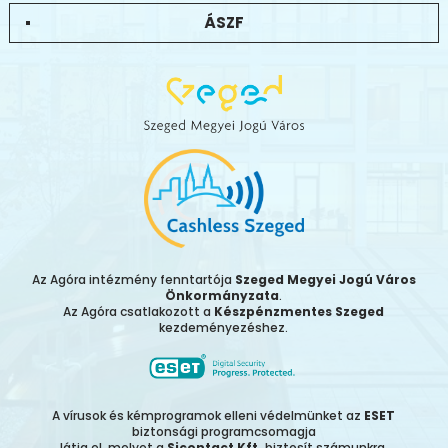
ÁSZF
Az Agóra intézmény fenntartója
Szeged Megyei Jogú Város
Önkormányzata
.
Az Agóra csatlakozott a
Készpénzmentes Szeged
kezdeményezéshez.
A vírusok és kémprogramok elleni védelmünket az
ESET
biztonsági programcsomagja
látja el, melyet a
Sicontact Kft.
biztosít számunkra.