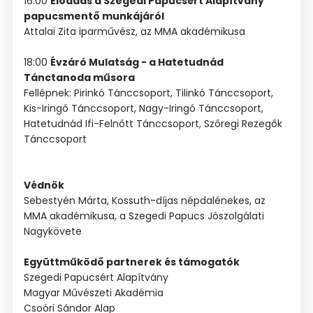
16:00
Előadás a Szegedi Papucsért Alapítvány
papucsmentő munkájáról
Attalai Zita iparművész, az MMA akadémikusa
18:00
Évzáró Mulatság - a Hatetudnád
Tánctanoda műsora
Fellépnek: Pirinkó Tánccsoport, Tilinkó Tánccsoport,
Kis-Iringó Tánccsoport, Nagy-Iringó Tánccsoport,
Hatetudnád Ifi-Felnőtt Tánccsoport, Szőregi Rezegők
Tánccsoport
Védnök
Sebestyén Márta, Kossuth-díjas népdalénekes, az
MMA akadémikusa, a Szegedi Papucs Jószolgálati
Nagykövete
Együttműködő partnerek és támogatók
Szegedi Papucsért Alapítvány
Magyar Művészeti Akadémia
Csoóri Sándor Alap