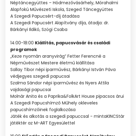
Néptáncegyüttes – Hódmezővásárhely, Mórahalmi
Alapfokú Művészeti Iskola, Szeged Táncegyüttes
A Szegedi Papucsért-díj átadása
A Szegedi Papucsért Alapítvány díja, átadja: dr.
Bárkányi Ildikó, Szögi Csaba
14:00-18:00
Kiállítás, papucsvásár és családi
programok
„Keze nyomán aranyvirág” Fetter Ferencné a
Népművészet Mestere életmű kiállítása
Sallay Tibor népi iparművész, Bárkányi István Páva
védjegyes szegedi papucsai
Szalma Sándor népi iparművész és Nyers Attila
vajdasági papucsai
Molnár Anita és a Paprika&FolkArt House pipacsos árui
A Szegedi Papucshímző Műhely okleveles
papucshímzőinek foglalkozása
Játék és alkotás a szegedi papuccsal - mintaKINCStár
játéktér az M-ART Egyesülettel