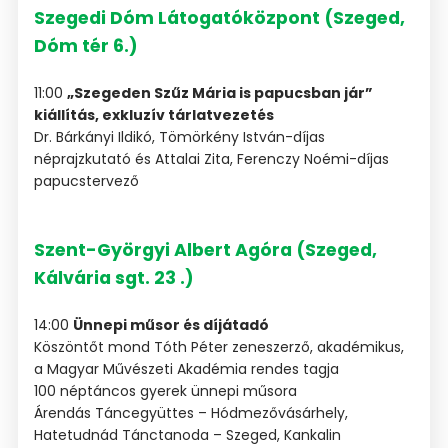
Szegedi Dóm Látogatóközpont (Szeged,
Dóm tér 6.)
11:00
„Szegeden Szűz Mária is papucsban jár”
kiállítás, exkluzív tárlatvezetés
Dr. Bárkányi Ildikó, Tömörkény István-díjas
néprajzkutató és Attalai Zita, Ferenczy Noémi-díjas
papucstervező
Szent-Györgyi Albert Agóra (Szeged,
Kálvária sgt. 23 .)
14:00
Ünnepi műsor és díjátadó
Köszöntőt mond Tóth Péter zeneszerző, akadémikus,
a Magyar Művészeti Akadémia rendes tagja
100 néptáncos gyerek ünnepi műsora
Árendás Táncegyüttes – Hódmezővásárhely,
Hatetudnád Tánctanoda – Szeged, Kankalin