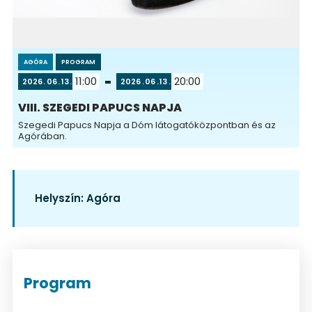
AGÓRA
PROGRAM
11:00
20:00
2026
06
13
2026
06
13
VIII. SZEGEDI PAPUCS NAPJA
Szegedi Papucs Napja a Dóm látogatóközpontban és az
Agórában.
Helyszín:
Agóra
Program