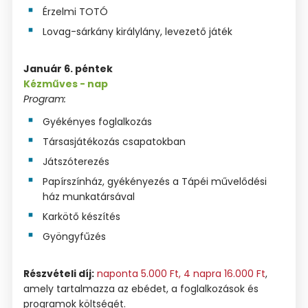
Érzelmi TOTÓ
Lovag-sárkány királylány, levezető játék
Január 6. péntek
Kézműves - nap
Program:
Gyékényes foglalkozás
Társasjátékozás csapatokban
Játszóterezés
Papírszínház, gyékényezés a Tápéi művelődési
ház munkatársával
Karkötő készítés
Gyöngyfűzés
Részvételi díj:
naponta 5.000 Ft, 4 napra 16.000 Ft
,
amely tartalmazza az ebédet, a foglalkozások és
programok költségét.