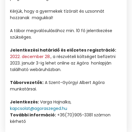
Kérjük, hogy a gyermekek tízórait és uzsonnát
hozzanak magukkal!
A tábor megvalósulásához min. 10 fő jelentkezése
szükséges.
Jelentkezési határidő és előzetes regisztráció:
2022. december 28.
, a részvételi költséget befizetni
2023. január 3-ig lehet online az Agóra honlapján
található webáruházban.
Táborvezetők:
A Szent-Györgyi Albert Agóra
munkatársai.
Jelentkezés:
Varga Hajnalka,
kapcsolat@agoraszeged.hu
További információ:
+36(70)905-3381 számon
kérhető