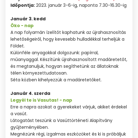
Időpontja:
2023. január 3-6-ig, naponta 7.30-16.30-ig
Január 3. kedd
Öko - nap
A nap folyamán ízelítőt kaphatunk az újrahasznosítás
lehetőségeiről, hogy kevesebb hulladékkal terheljük a
Földet.
Különféle anyagokkal dolgozunk: papírral,
műanyaggal. Készítünk újrahasznosított madáretetőt,
és megtanuljuk, hogyan segíthetünk az állatoknak
télen környezettudatosan.
Séta közben kihelyezzük a madáretetőket.
Január 4. szerda
Legyél te is Vasutas! - nap
Erre a napra azokat a gyerekeket várjuk, akiket érdekel
a vasút.
Látogatást teszünk a Vasúttörténeti Alapítvány
gyűjteményében.
Megnézünk régi, izgalmas eszközöket és ki is próbáljuk