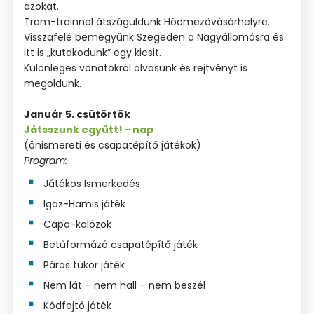
azokat.
Tram-trainnel átszáguldunk Hódmezővásárhelyre.
Visszafelé bemegyünk Szegeden a Nagyállomásra és
itt is „kutakodunk” egy kicsit.
Különleges vonatokról olvasunk és rejtvényt is
megoldunk.
Január 5. csütörtök
Játsszunk együtt! - nap
(önismereti és csapatépítő játékok)
Program:
Játékos Ismerkedés
Igaz-Hamis játék
Cápa-kalózok
Betűformázó csapatépítő játék
Páros tükör játék
Nem lát – nem hall – nem beszél
Kódfejtő játék