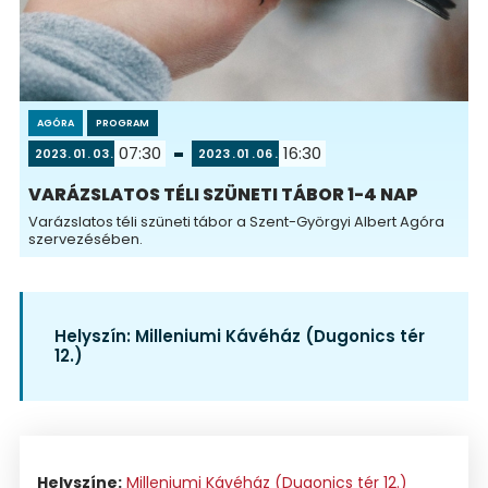
AGÓRA
PROGRAM
07:30
16:30
2023
01
03
2023
01
06
VARÁZSLATOS TÉLI SZÜNETI TÁBOR 1-4 NAP
Varázslatos téli szüneti tábor a Szent-Györgyi Albert Agóra
szervezésében.
Helyszín:
Milleniumi Kávéház (Dugonics tér
12.)
Helyszíne:
Milleniumi Kávéház (Dugonics tér 12.)