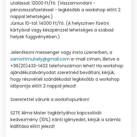
utalással: 12000 Ft/fő. (Visszamondani -
pénzvisszafizetéssel - legkésőbb a workshop előtt 2
nappal lehetséges.)
Június 10-tól: 14000 Ft/fő. (A helyszínen fizetni
kártyával vagy készpénzzel lehetséges a szabad
helyek függvényében.)
Jelentkezni messenger vagy insta üzenetben, a
samottmuhely@gmail.com
e-mail címen, illetve a
+36(20)433-1402 telefonszámon lehet! Ha workshop
ajándékutalványodat szeretnéd beváltani, kérjük,
hogy részvételi szándékodat legkésőbb a workshop
időpontja előtt 2 nappal jelezd!
Szeretettel várunk a workshopunkon!
SZTE Alma Mater tagkártyához kapcsolódó
kedvezmény (10%) iránti igényedet, kérjük a számla
kiállítása előtt jelezd!