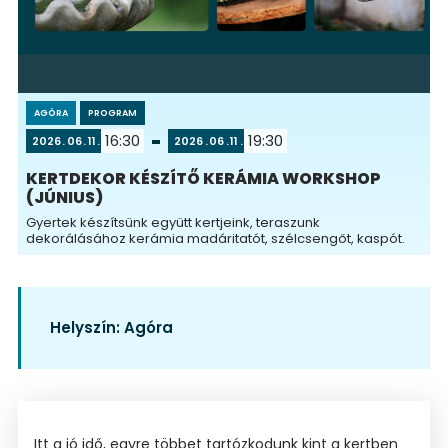
AGÓRA
PROGRAM
16:30
19:30
2026
06
11
2026
06
11
KERTDEKOR KÉSZÍTŐ KERÁMIA WORKSHOP
(JÚNIUS)
Gyertek készítsünk együtt kertjeink, teraszunk
dekorálásához kerámia madáritatót, szélcsengőt, kaspót.
Helyszín:
Agóra
Itt a jó idő, egyre többet tartózkodunk kint a kertben