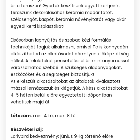
és a teraszon! Gyertek készítsünk együtt kertjeink,
teraszunk dekorálásához kerámia madáritatót,
szélcsengőt, kaspót, kerámia növényitatót vagy akár
egyedi kerti kisplasztikát!
Elsősorban lapnyújtás és szabad kézi formálás
technikáját fogjuk alkalmazni, amivel Te is könnyedén
elkészítheted az alkotásodat bármilyen előképzettség
nélkül. A felületeket pecsételéssel és mintanyomással
varázsolhatod szebbé. A szükséges alapanyagokat,
eszközöket és a segítséget biztosítjuk!
Az elkészült alkotásaitokat az általatok kiválasztott
mázzal lemázazzuk és kiégetjük. A kész alkotásaitokat
4-5 héten belül, előre egyeztetett időpontban
vehetitek majd át.
Létszám:
min. 4 fő, max. 8 fő
Részvételi díj:
Earlybird kedvezmény: június 9-ig történő előre