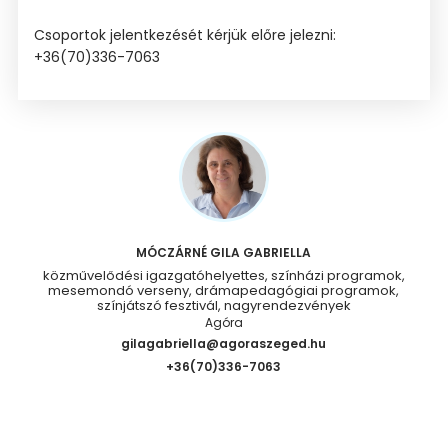
Csoportok jelentkezését kérjük előre jelezni:
+36(70)336-7063
MÓCZÁRNÉ GILA GABRIELLA
közművelődési igazgatóhelyettes, színházi programok,
mesemondó verseny, drámapedagógiai programok,
színjátszó fesztivál, nagyrendezvények
Agóra
gilagabriella@agoraszeged.hu
+36(70)336-7063