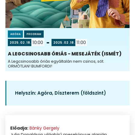
AGÓRA
PROGRAM
10:00
11:00
2025
02
18
2025
02
18
A LEGCSINOSABB ÓRIÁS - MESEJÁTÉK (ISMÉT)
A Legcsinosabb óriás egyáltalán nem csinos, sőt.
ORMÓTLAN! BUMFORDI!
Helyszín:
Agóra, Díszterem (földszint)
Előadja:
Bánky Gergely
Julia Donaldson világhírű mesekönyve alapján.