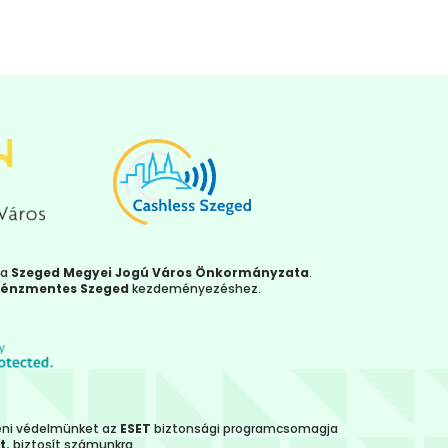
ja
Szeged Megyei Jogú Város Önkormányzata
.
énzmentes Szeged
kezdeményezéshez.
leni védelmünket az
ESET
biztonsági programcsomagja
t.
biztosít számunkra.