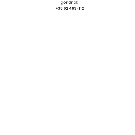
gondnok
+36 62 463-112