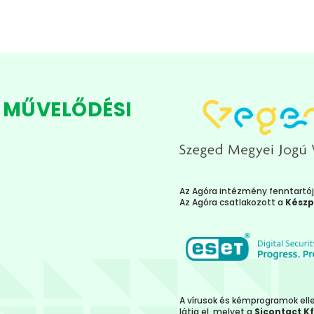
 MŰVELŐDÉSI
Az Agóra intézmény fenntartó
Az Agóra csatlakozott a
Készp
A vírusok és kémprogramok el
látja el, melyet a
Sicontact Kf