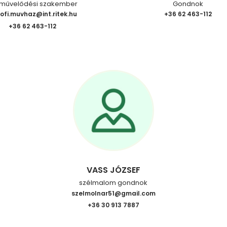
művelődési szakember
Gondnok
ofi.muvhaz@int.ritek.hu
+36 62 463-112
+36 62 463-112
VASS JÓZSEF
szélmalom gondnok
szelmolnar51@gmail.com
+36 30 913 7887