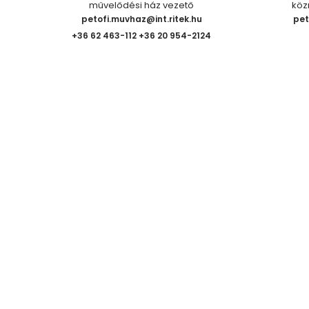
művelődési ház vezető
köz
petofi.muvhaz@int.ritek.hu
pet
+36 62 463-112 +36 20 954-2124