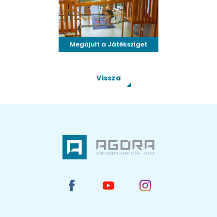
Megújult a Játéksziget
Vissza