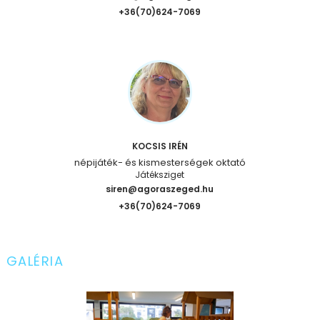
+36(70)624-7069
KOCSIS IRÉN
népijáték- és kismesterségek oktató
Játéksziget
siren@agoraszeged.hu
+36(70)624-7069
GALÉRIA