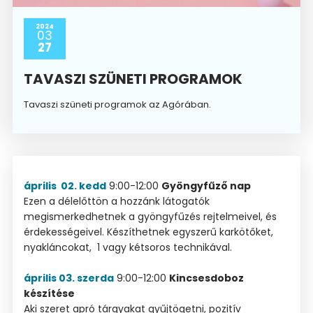
2024
03
27
TAVASZI SZÜNETI PROGRAMOK
Tavaszi szüneti programok az Agórában.
április 02. kedd
9:00-12:00
Gyöngyfűző nap
Ezen a délelőttön a hozzánk látogatók
megismerkedhetnek a gyöngyfűzés rejtelmeivel, és
érdekességeivel. Készíthetnek egyszerű karkötőket,
nyakláncokat, 1 vagy kétsoros technikával.
április 03. szerda
9:00-12:00
Kincsesdoboz
készítése
Aki szeret apró tárgyakat gyűjtögetni, pozitív