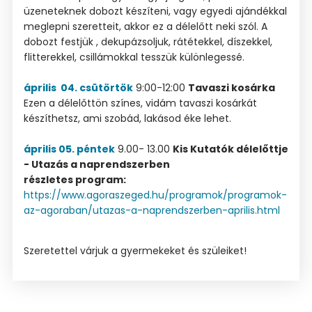
üzeneteknek dobozt készíteni, vagy egyedi ajándékkal
meglepni szeretteit, akkor ez a délelőtt neki szól. A
dobozt festjük , dekupázsoljuk, rátétekkel, díszekkel,
flitterekkel, csillámokkal tesszük különlegessé.
április 04. csütörtök
9:00-12:00
Tavaszi kosárka
Ezen a délelőttön színes, vidám tavaszi kosárkát
készíthetsz, ami szobád, lakásod éke lehet.
április 05. péntek
9.00- 13.00
Kis Kutatók délelőttje
- Utazás a naprendszerben
részletes program:
https://www.agoraszeged.hu/programok/programok-
az-agoraban/utazas-a-naprendszerben-aprilis.html
Szeretettel várjuk a gyermekeket és szüleiket!