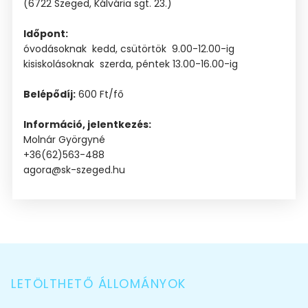
(6722 Szeged, Kálvária sgt. 23.)
Időpont:
óvodásoknak kedd, csütörtök 9.00-12.00-ig
kisiskolásoknak szerda, péntek 13.00-16.00-ig
Belépődíj:
600 Ft/fő
Információ, jelentkezés:
Molnár Györgyné
+36(62)563-488
agora@sk-szeged.hu
LETÖLTHETŐ ÁLLOMÁNYOK