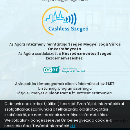
Az Agóra intézmény fenntartója
Szeged Megyei Jogú Város
Önkormányzata
.
Az Agóra csatlakozott a
Készpénzmentes Szeged
kezdeményezéshez.
A vírusok és kémprogramok elleni védelmünket az
ESET
biztonsági programcsomagja
látja el, melyet a
Sicontact Kft.
biztosít számunkra.
Oldalunk cookie-kat (sütiket) használ. Ezen fájlok információkat
szolgáltatnak számunkra a felhasználó oldallátogatási
szokásairól, de nem tárolnak személyes információkat.
Weboldalunk böngészésével Ön beleegyezik a cookie-k
Szent-Györgyi Albert Agóra - Szeged | 2026 Készítette:
Introweb Kft.
használatába. További információ
itt
.