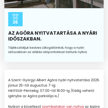
2026
06
26
AZ AGÓRA NYITVATARTÁSA A NYÁRI
IDŐSZAKBAN.
Tájékoztatjuk kedves Látogatóinkat, hogy a nyári
időszakban az alábbi időpontokban tartunk nyitva:
A Szent-Györgyi Albert Agóra nyári nyitvatartása 2026.
június 25-től augusztus 7-ig:
Hétfőtől-Péntekig: 07.00-től 18.00-ig /Eddig vehető
igénybe az Agóra parkolója is./
Nyáron a következő
szombatokon van nyitva
az Agóra