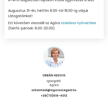
A fenti augusztusi napokon irodai ügyintézés is lesz.
Augusztus 31-én, hétfőn 8.00-tól 18.00-ig várjuk
Látogatóinkat!
Ezt követően visszaáll az Agóra
szokásos nyitvartása
(hétfő-péntek: 8.00-20.00).
ORBÁN HEDVIG
igazgató
Agóra
orbanhedi@agoraszeged.hu
+36(70)616-4013