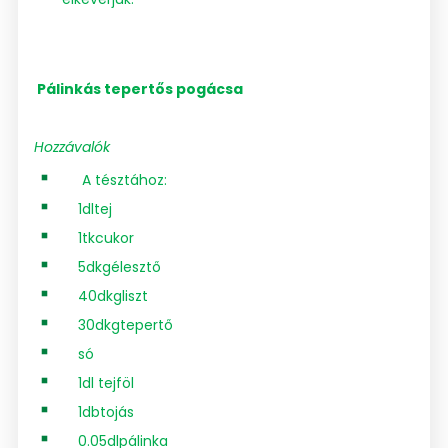
Pálinkás tepertős pogácsa
Hozzávalók
A tésztához:
1dltej
1tkcukor
5dkgélesztő
40dkgliszt
30dkgtepertő
só
1dl tejföl
1dbtojás
0.05dlpálinka