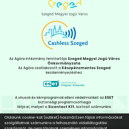
Az Agóra intézmény fenntartója
Szeged Megyei Jogú Város
Önkormányzata
.
Az Agóra csatlakozott a
Készpénzmentes Szeged
kezdeményezéshez.
A vírusok és kémprogramok elleni védelmünket az
ESET
biztonsági programcsomagja
látja el, melyet a
Sicontact Kft.
biztosít számunkra.
Oldalunk cookie-kat (sütiket) használ.Ezen fájlok információkat
szolgáltatnak számunkra a felhasználó oldallátogatási
szokásairól, de nem tárolnak személyes információkat.