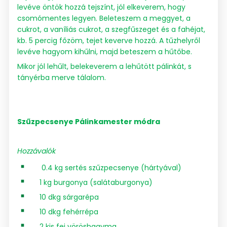
levéve öntök hozzá tejszínt, jól elkeverem, hogy
csomómentes legyen. Beleteszem a meggyet, a
cukrot, a vaníliás cukrot, a szegfűszeget és a fahéjat,
kb. 5 percig főzöm, tejet keverve hozzá. A tűzhelyről
levéve hagyom kihűlni, majd beteszem a hűtőbe.
Mikor jól lehűlt, belekeverem a lehűtött pálinkát, s
tányérba merve tálalom.
Szűzpecsenye Pálinkamester módra
Hozzávalók
0.4 kg sertés szűzpecsenye (hártyával)
1 kg burgonya (salátaburgonya)
10 dkg sárgarépa
10 dkg fehérrépa
2 kis fej vöröshagyma