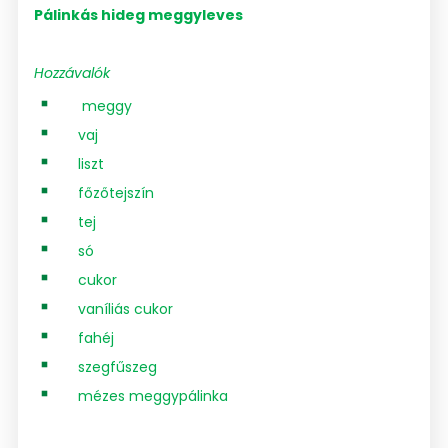
Pálinkás hideg meggyleves
Hozzávalók
meggy
vaj
liszt
főzőtejszín
tej
só
cukor
vaníliás cukor
fahéj
szegfűszeg
mézes meggypálinka