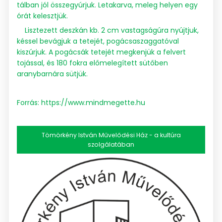
tálban jól összegyúrjuk. Letakarva, meleg helyen egy
órát kelesztjük.
Lisztezett deszkán kb. 2 cm vastagságúra nyújtjuk,
késsel bevágjuk a tetejét, pogácsaszaggatóval
kiszúrjuk. A pogácsák tetejét megkenjük a felvert
tojással, és 180 fokra előmelegített sütőben
aranybarnára sütjük.
Forrás:
https://www.mindmegette.hu
Tömörkény István Művelődési Ház - a kultúra
szolgálatában