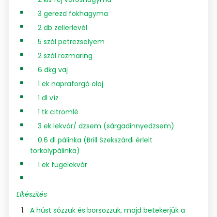
3 gerezd fokhagyma
2 db zellerlevél
5 szál petrezselyem
2 szál rozmaring
6 dkg vaj
1 ek napraforgó olaj
1 dl víz
1 tk citromlé
3 ek lekvár/ dzsem (sárgadinnyedzsem)
0.6 dl pálinka (Brill Szekszárdi érlelt
törkölypálinka)
1 ek fügelekvár
Elkészítés
A húst sózzuk és borsozzuk, majd betekerjük a