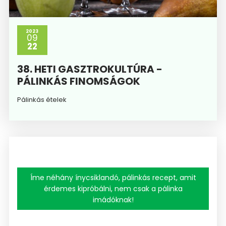
2023
09
22
38. HETI GASZTROKULTÚRA -
PÁLINKÁS FINOMSÁGOK
Pálinkás ételek
Íme néhány ínycsiklandó, pálinkás recept, amit
érdemes kipróbálni, nem csak a pálinka
imádóknak!