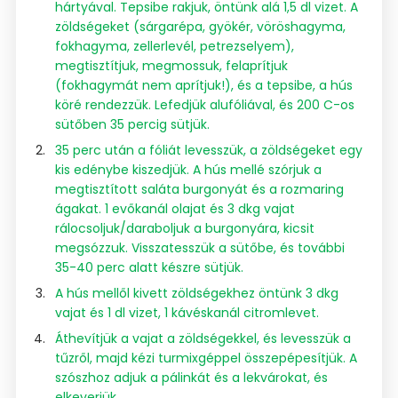
hártyával. Tepsibe rakjuk, öntünk alá 1,5 dl vizet. A
zöldségeket (sárgarépa, gyökér, vöröshagyma,
fokhagyma, zellerlevél, petrezselyem),
megtisztítjuk, megmossuk, felaprítjuk
(fokhagymát nem aprítjuk!), és a tepsibe, a hús
köré rendezzük. Lefedjük alufóliával, és 200 C-os
sütőben 35 percig sütjük.
35 perc után a fóliát levesszük, a zöldségeket egy
kis edénybe kiszedjük. A hús mellé szórjuk a
megtisztított saláta burgonyát és a rozmaring
ágakat. 1 evőkanál olajat és 3 dkg vajat
rálocsoljuk/daraboljuk a burgonyára, kicsit
megsózzuk. Visszatesszük a sütőbe, és további
35-40 perc alatt készre sütjük.
A hús mellől kivett zöldségekhez öntünk 3 dkg
vajat és 1 dl vizet, 1 kávéskanál citromlevet.
Áthevítjük a vajat a zöldségekkel, és levesszük a
tűzről, majd kézi turmixgéppel összepépesítjük. A
szószhoz adjuk a pálinkát és a lekvárokat, és
elkeverjük.