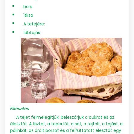
bors
1tksó
A tetejére:
1dbtojás
Elkészítés
A tejet felmelegítjük, beleszórjuk a cukrot és az
élesztőt. A lisztet, a tepertőt, a sót, a tejfölt, a tojást, a
pálinkát, az őrölt borsot és a felfuttatott élesztőt egy