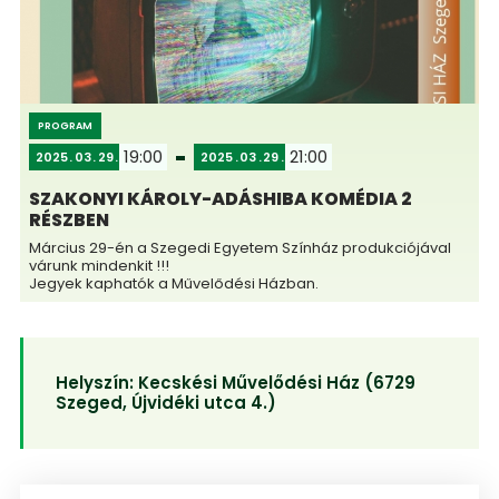
PROGRAM
19:00
21:00
2025
03
29
2025
03
29
SZAKONYI KÁROLY-ADÁSHIBA KOMÉDIA 2
RÉSZBEN
Március 29-én a Szegedi Egyetem Színház produkciójával
várunk mindenkit !!!
Jegyek kaphatók a Művelődési Házban.
Helyszín:
Kecskési Művelődési Ház (6729
Szeged, Újvidéki utca 4.)