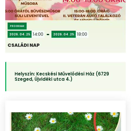
PROGRAM
14:00
18:00
2026
04
25
2026
04
25
CSALÁDI NAP
Helyszín:
Kecskési Művelődési Ház (6729
Szeged, Újvidéki utca 4.)