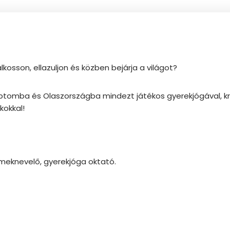
osson, ellazuljon és közben bejárja a világot?
gyiptomba és Olaszországba mindezt játékos gyerekjógával, 
okkal!
meknevelő, gyerekjóga oktató.