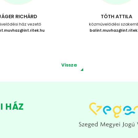
JÁGER RICHÁRD
TÓTH ATTILA
velődési ház vezető
közművelődési szakem
nt.muvhaz@int.ritek.hu
balint.muvhaz@int.ritek
Vissza
I HÁZ