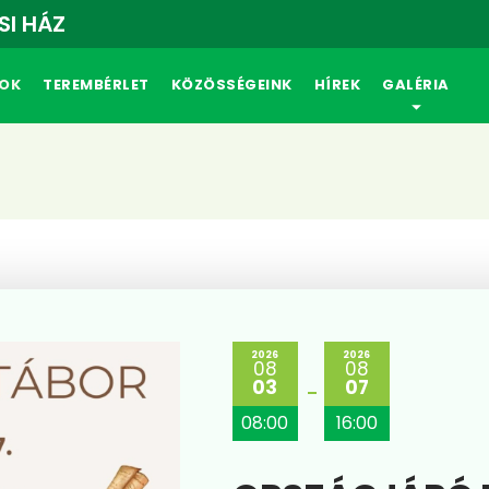
SI HÁZ
OK
TEREMBÉRLET
KÖZÖSSÉGEINK
HÍREK
GALÉRIA
2026
2026
08
08
03
07
08:00
16:00