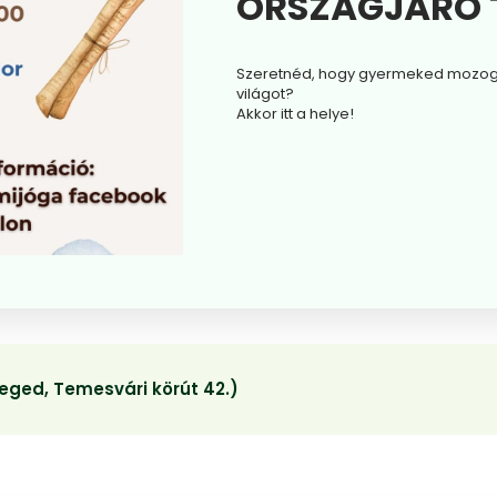
ORSZÁGJÁRÓ 
Szeretnéd, hogy gyermeked mozogjon
világot?
Akkor itt a helye!
eged, Temesvári körút 42.)