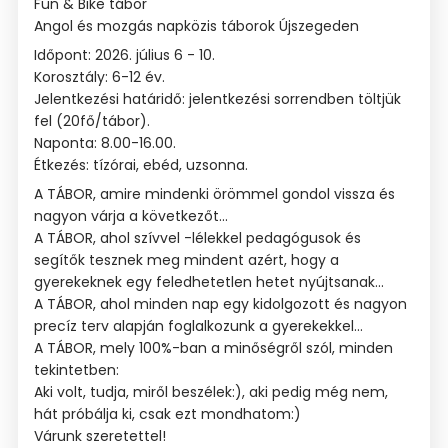
Fun & Bike tábor
Angol és mozgás napközis táborok Újszegeden
Időpont: 2026. július 6 - 10.
Korosztály: 6-12 év.
Jelentkezési határidő: jelentkezési sorrendben töltjük
fel (20fő/tábor).
Naponta: 8.00-16.00.
Étkezés: tízórai, ebéd, uzsonna.
A TÁBOR, amire mindenki örömmel gondol vissza és
nagyon várja a következőt...
A TÁBOR, ahol szívvel -lélekkel pedagógusok és
segítők tesznek meg mindent azért, hogy a
gyerekeknek egy feledhetetlen hetet nyújtsanak...
A TÁBOR, ahol minden nap egy kidolgozott és nagyon
precíz terv alapján foglalkozunk a gyerekekkel...
A TÁBOR, mely 100%-ban a minőségről szól, minden
tekintetben:
Aki volt, tudja, miről beszélek:), aki pedig még nem,
hát próbálja ki, csak ezt mondhatom:)
Várunk szeretettel!