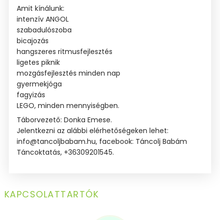
Amit kínálunk:
intenzív ANGOL
szabadulószoba
bicajozás
hangszeres ritmusfejlesztés
ligetes piknik
mozgásfejlesztés minden nap
gyermekjóga
fagyizás
LEGO, minden mennyiségben.
Táborvezető: Donka Emese.
Jelentkezni az alábbi elérhetőségeken lehet:
info@tancoljbabam.hu, facebook: Táncolj Babám
Táncoktatás, +36309201545.
KAPCSOLATTARTÓK