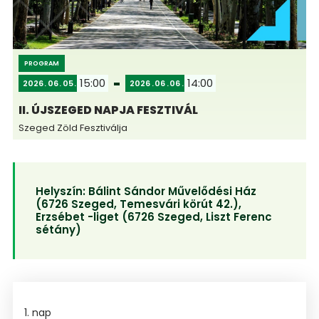
PROGRAM
15:00
14:00
2026
06
05
2026
06
06
II. ÚJSZEGED NAPJA FESZTIVÁL
Szeged Zöld Fesztiválja
Helyszín:
Bálint Sándor Művelődési Ház
(6726 Szeged, Temesvári körút 42.),
Erzsébet -liget (6726 Szeged, Liszt Ferenc
sétány)
1. nap