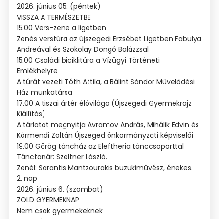
2026. június 05. (péntek)
VISSZA A TERMÉSZETBE
15.00 Vers-zene a ligetben
Zenés verstúra az újszegedi Erzsébet Ligetben Fabulya
Andreával és Szokolay Dongó Balázzsal
15.00 Családi biciklitúra a Vízügyi Történeti
Emlékhelyre
A túrát vezeti Tóth Attila, a Bálint Sándor Művelődési
Ház munkatársa
17.00 A tiszai ártér élővilága (Újszegedi Gyermekrajz
Kiállítás)
A tárlatot megnyitja Avramov András, Mihálik Edvin és
Körmendi Zoltán Újszeged önkormányzati képviselői
19.00 Görög táncház az Eleftheria tánccsoporttal
Tánctanár: Szeltner László.
Zenél: Sarantis Mantzourakis buzukiművész, énekes.
2. nap
2026. június 6. (szombat)
ZÖLD GYERMEKNAP
Nem csak gyermekeknek