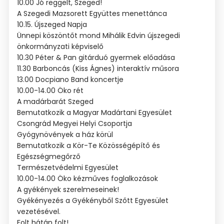
10.00 Jó reggelt, Szeged!
A Szegedi Mazsorett Együttes menettánca
10.15. Újszeged Napja
Ünnepi köszöntőt mond Mihálik Edvin újszegedi
önkormányzati képviselő
10.30 Péter & Pan gitárduó gyermek előadása
11.30 Barboncás (Kiss Ágnes) interaktív műsora
13.00 Docpiano Band koncertje
10.00-14.00 Öko rét
A madárbarát Szeged
Bemutatkozik a Magyar Madártani Egyesület
Csongrád Megyei Helyi Csoportja
Gyógynövények a ház körül
Bemutatkozik a Kör-Te Közösségépítő és
Egészségmegőrző
Természetvédelmi Egyesület
10.00-14.00 Öko kézműves foglalkozások
A gyékények szerelmeseinek!
Gyékényezés a Gyékényből Szőtt Egyesület
vezetésével.
Folt hátán folt!