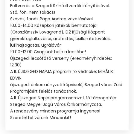
Foltvarrás a Szegedi Színfoltvarrók irányításával.
Sző, fon, nem takács!
Szövés, fonás Papp Andrea vezetésével.
10.00-14.00 Középkori játékok bemutatója
(Oroszlánszív Lovagrend), D2 Ifjúsági Központ
gyerekfoglalkozásai, arcfestés, csillámtetoválás,
lufihajtogatás, ugrálóvár
10.00-12.00 Csapjunk bele a lecsóba!
Újszegedi lecsófőző verseny (eredményhirdetés:
12.30)
A II. ÚJSZEGED NAPJA program fő védnöke: MIHÁLIK
EDVIN
újszegedi önkormányzati képviselő, Szeged város Zöld
Programjáért felelős tanácsnok.
A II. Újszeged Napja programsorozat fő támogatója:
Szeged Megyei Jogú Város Önkormányzata.
A rendezvény minden programja ingyenes!
Szeretettel várunk Mindenkit!